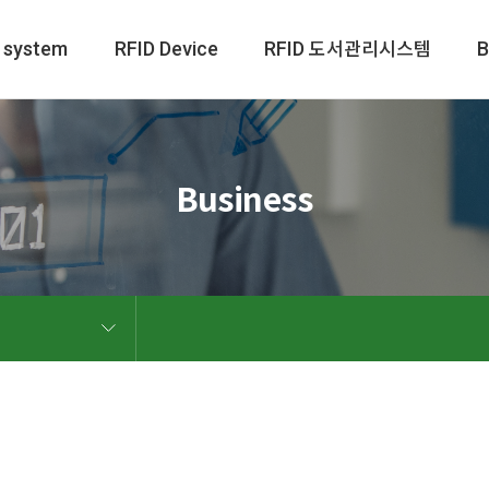
 system
RFID Device
RFID
B
도서관리시스템
Business